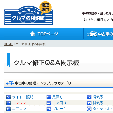
HOME
>クルマ修理Q&A掲示板
ライト・照明
足回り
電気系
エンジン
ドア回り
排気系
エアコン
ブレーキ
タイヤ・ホ