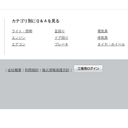
カテゴリ別にＱ＆Ａを見る
ライト・照明
足回り
電気系
エンジン
ドア回り
排気系
エアコン
ブレーキ
タイヤ・ホイール
｜
会社概要
｜
利用規約
｜
個人情報保護方針
｜