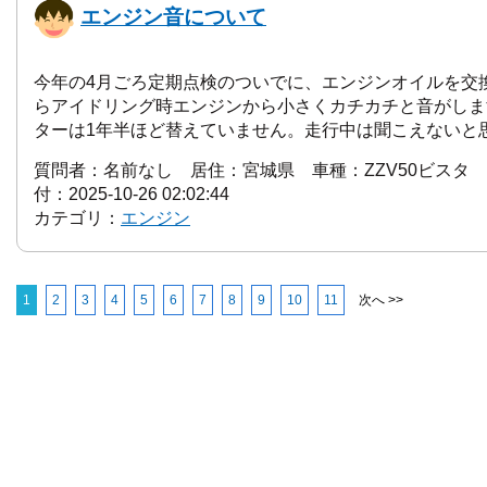
エンジン音について
今年の4月ごろ定期点検のついでに、エンジンオイルを交
らアイドリング時エンジンから小さくカチカチと音がしま
ターは1年半ほど替えていません。走行中は聞こえないと思い
質問者：名前なし 居住：宮城県 車種：ZZV50ビスタ 
付：2025-10-26 02:02:44
カテゴリ：
エンジン
1
2
3
4
5
6
7
8
9
10
11
次へ >>