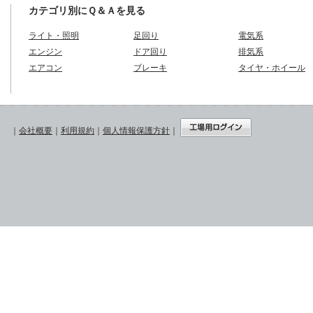
カテゴリ別にＱ＆Ａを見る
ライト・照明
足回り
電気系
エンジン
ドア回り
排気系
エアコン
ブレーキ
タイヤ・ホイール
｜
会社概要
｜
利用規約
｜
個人情報保護方針
｜