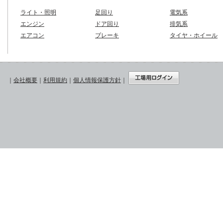
ライト・照明
足回り
電気系
エンジン
ドア回り
排気系
エアコン
ブレーキ
タイヤ・ホイール
｜
会社概要
｜
利用規約
｜
個人情報保護方針
｜